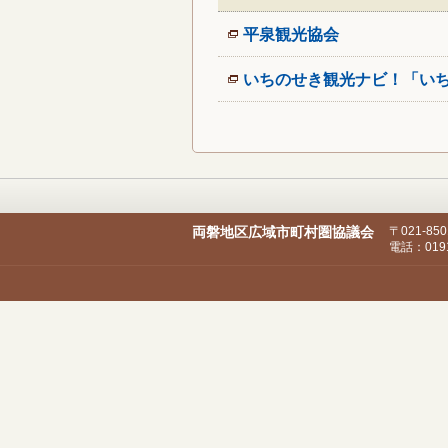
平泉観光協会
いちのせき観光ナビ！「い
両磐地区広域市町村圏協議会
〒021-8
電話：0191