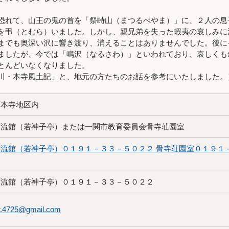
れて、山王の鬼の首を「祭畤山（まつるべやま）」に、２人の息
を弔（とむら）いました。しかし、親兄弟を失った蝦夷の哀しみに
までも奥深い沢に響き渡り、消えることはありませんでした。後に
ましたが、今では「鳴沢（なるさわ）」といわれており、哀しくも
とんどいなくなりました。
川・本寺風土記」と、地元の方たちのお話を参考にいたしました。
町本寺地区内
交流館（若神子亭）または一関市教育委員会骨寺荘園室
流館（若神子亭）０１９１－３３－５０２２ 骨寺荘園室０１９１
交流館（若神子亭）０１９１－３３－５０２２
r.4725@gmail.com