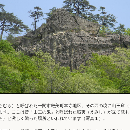
むら）と呼ばれた一関市厳美町本寺地区。その西の境に山王窟（
ます。ここは昔「山王の鬼」と呼ばれた蝦夷（えみし）が立て籠も
ろ）と激しく戦った場所といわれています（写真１）。