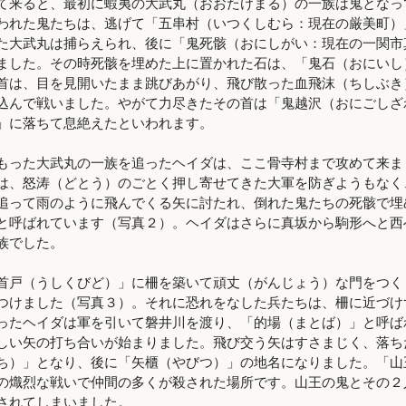
来ると、最初に蝦夷の大武丸（おおたけまる）の一族は鬼となっ
われた鬼たちは、逃げて「五串村（いつくしむら：現在の厳美町）
た大武丸は捕らえられ、後に「鬼死骸（おにしがい：現在の一関市
ました。その時死骸を埋めた上に置かれた石は、「鬼石（おにいし
首は、目を見開いたまま跳びあがり、飛び散った血飛沫（ちしぶき
込んで戦いました。やがて力尽きたその首は「鬼越沢（おにごしざ
」に落ちて息絶えたといわれます。
った大武丸の一族を追ったヘイダは、ここ骨寺村まで攻めて来ま
は、怒涛（どとう）のごとく押し寄せてきた大軍を防ぎようもなく
追って雨のように飛んでくる矢に討たれ、倒れた鬼たちの死骸で埋
と呼ばれています（写真２）。ヘイダはさらに真坂から駒形へと西
族でした。
戸（うしくびど）」に柵を築いて頑丈（がんじょう）な門をつく
つけました（写真３）。それに恐れをなした兵たちは、柵に近づけ
ったヘイダは軍を引いて磐井川を渡り、「的場（まとば）」と呼ば
しい矢の打ち合いが始まりました。飛び交う矢はすさまじく、落ち
ち）」となり、後に「矢櫃（やびつ）」の地名になりました。「山
の熾烈な戦いで仲間の多くが殺された場所です。山王の鬼とその２
されてしまいました。