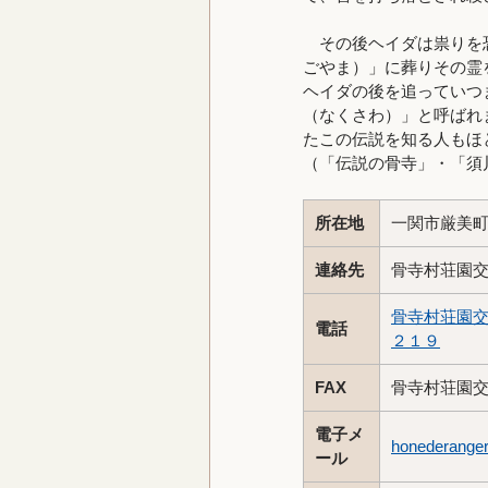
その後ヘイダは祟りを恐
ごやま）」に葬りその霊
ヘイダの後を追っていつ
（なくさわ）」と呼ばれ
たこの伝説を知る人もほ
（「伝説の骨寺」・「須
所在地
一関市厳美
連絡先
骨寺村荘園
骨寺村荘園交
電話
２１９
FAX
骨寺村荘園
電子メ
honederange
ール