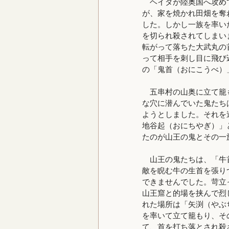
ヘイダが陸奥国へ攻めて
が、家を焼かれ田畑を奪
した。しかし一族を率い
を切られ殺されてしまい
転がって落ちた大武丸の
って相手を刺し目に飛び
の「鬼首（おにこうべ）
五串村の山奥に立て籠も
な穴に潜んでいた鬼たち
ようとしました。それを
地谷起（おにちやぎ）」
たのが山王の鬼とその一
山王の鬼たちは、「牛首
敵を睨む牛の生首を張り
できませんでした。苛立
山王窟と的場を挟んで烈
れた場所は「矢渕（やぶ
を率いて立て籠もり、そ
て、首を打ち落とされ殺