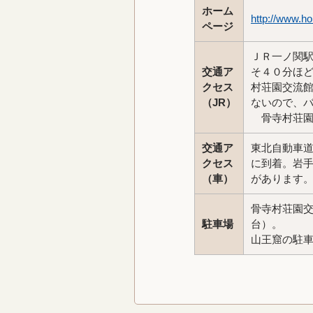
ホーム
http://www.h
ページ
ＪＲ一ノ関
交通ア
そ４０分ほ
クセス
村荘園交流
（JR）
ないので、
骨寺村荘園
交通ア
東北自動車
クセス
に到着。岩
（車）
があります
骨寺村荘園
駐車場
台）。
山王窟の駐