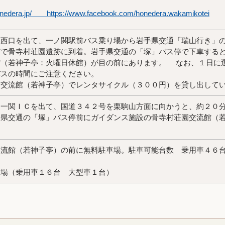
onedera.jp/ https://www.facebook.com/honedera.wakamikotei
駅西口を出て、一ノ関駅前バス乗り場から岩手県交通「瑞山行き」
どで骨寺村荘園遺跡に到着。岩手県交通の「塚」バス停で下車する
館（若神子亭：火曜日休館）が目の前にあります。 なお、１日に
バスの時間にご注意ください。
交流館（若神子亭）でレンタサイクル（３００円）を貸し出して
道一関ＩＣを出て、国道３４２号を栗駒山方面に向かうと、約２０
手県交通の「塚」バス停前にガイダンス施設の骨寺村荘園交流館（
。
交流館（若神子亭）の前に無料駐車場。駐車可能台数 乗用車４６
車場（乗用車１６台 大型車１台）