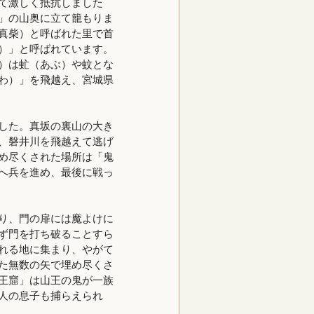
て激しく抵抗しました
」の山奥に立て籠もりま
真柴）と呼ばれた里で首
）」と呼ばれています。
）は虻（あぶ）や蚊とな
わ）」を飛越え、宮城県
した。真坂の裏山の大き
、磐井川を飛越えて逃げ
め尽くされた場所は「鬼
へ兵を進め、最後に戦っ
り、門の扉には魔よけに
ず門を打ち破ることすら
れる地に集まり、やがて
た無数の矢で埋め尽くさ
王窟」は山王の鬼が一族
人の息子も捕らえられ