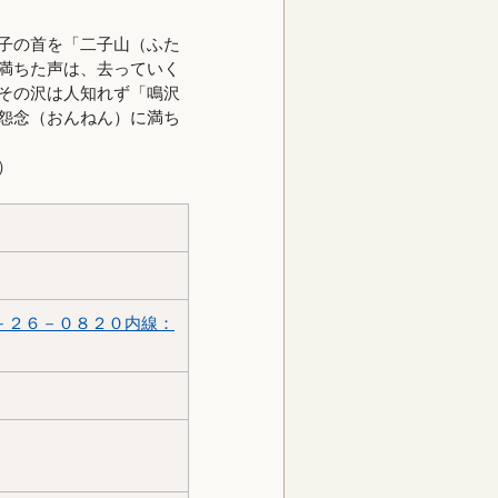
子の首を「二子山（ふた
満ちた声は、去っていく
その沢は人知れず「鳴沢
怨念（おんねん）に満ち
）
－２６－０８２０内線：