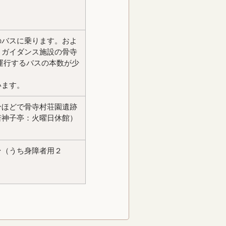
のバスに乗ります。およ
とガイダンス施設の骨寺
運行するバスの本数が少
います。
分ほどで骨寺村荘園遺跡
若神子亭：火曜日休館）
台（うち身障者用２