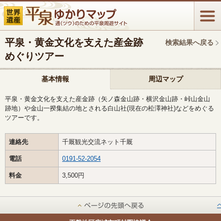
平泉・黄金文化を支えた産金跡
検索結果へ戻る
めぐりツアー
基本情報
周辺マップ
平泉・黄金文化を支えた産金跡（矢ノ森金山跡・横沢金山跡・峠山金山
跡地）や金山一揆集結の地とされる白山社(現在の松澤神社)などをめぐる
ツアーです。
連絡先
千厩観光交流ネット千厩
電話
0191-52-2054
料金
3,500円